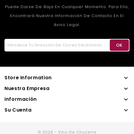
Puede Darse De Baja En Cualquier Momento. Para Ello,
Encontrará Nuestra Información De Contacto En El
Aviso Legal.
Store Information

Nuestra Empresa

Información

Su Cuenta

© 2026 - Vino De Chucena