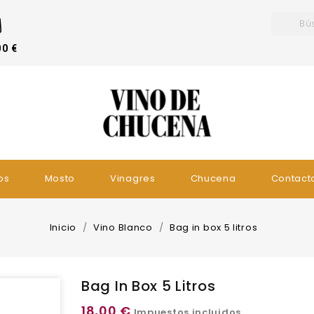
00 €
os
Mosto
Vinagres
Chucena
Contact
Inicio
Vino Blanco
Bag in box 5 litros
Bag In Box 5 Litros
18,00 €
Impuestos incluidos