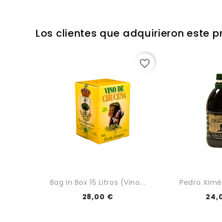
Los clientes que adquirieron este
favorite_border
Bag In Box 15 Litros (vino...
Pedro Ximén
28,00 €
24,