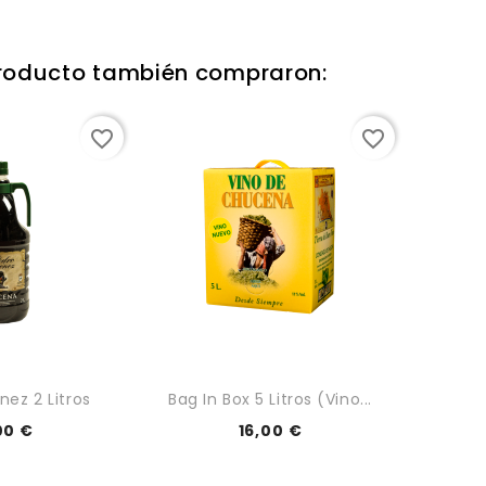
 producto también compraron:
favorite_border
favorite_border
ez 2 Litros
Bag In Box 5 Litros (vino...
00 €
16,00 €